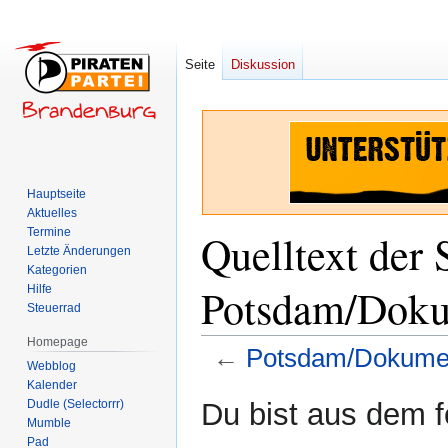
Seite
Diskussion
Hauptseite
Aktuelles
Termine
Quelltext der 
Letzte Änderungen
Kategorien
Potsdam/Doku
Hilfe
Steuerrad
Homepage
←
Potsdam/Dokumen
Webblog
Kalender
Zur
Zur
Dudle (Selectorrr)
Du bist aus dem f
Navigation
Suche
Mumble
Pad
springen
springen