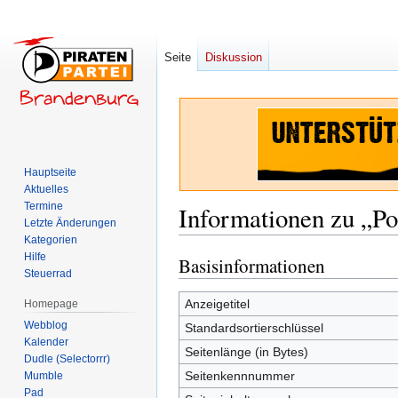
Seite
Diskussion
Hauptseite
Aktuelles
Termine
Informationen zu „P
Letzte Änderungen
Kategorien
Hilfe
Basisinformationen
Zur
Zur
Steuerrad
Navigation
Suche
springen
springen
Anzeigetitel
Homepage
Webblog
Standardsortierschlüssel
Kalender
Seitenlänge (in Bytes)
Dudle (Selectorrr)
Seitenkennnummer
Mumble
Pad