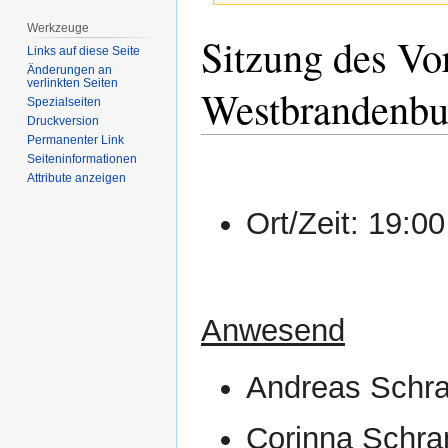
Werkzeuge
Zur
Zur
Sitzung des Vo
Links auf diese Seite
Navigation
Suche
Änderungen an
springen
springen
verlinkten Seiten
Westbrandenbu
Spezialseiten
Druckversion
Permanenter Link
Seiten­­informationen
Attribute anzeigen
Ort/Zeit: 19:00
Anwesend
Andreas Sch
Corinna Schr