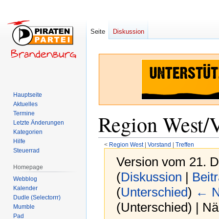
Seite
Diskussion
Hauptseite
Aktuelles
Termine
Region West/V
Letzte Änderungen
Kategorien
Hilfe
<
Region West
‎ |
Vorstand
‎ |
Treffen
Steuerrad
Version vom 21. 
Homepage
(
Diskussion
|
Beit
Webblog
Kalender
(
Unterschied
)
← N
Dudle (Selectorrr)
(Unterschied) | N
Mumble
Pad