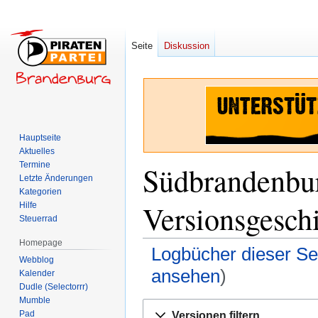
Seite
Diskussion
Hauptseite
Aktuelles
Termine
Südbrandenbur
Letzte Änderungen
Kategorien
Versionsgesch
Hilfe
Steuerrad
Homepage
Logbücher dieser Se
Webblog
ansehen
)
Kalender
Dudle (Selectorrr)
Mumble
Zur
Zur
Pad
Versionen filtern