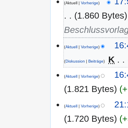
17:
Aktuell
Vorherige
März
2020
1.860 Bytes
Beschlussvorla
14.
16:
Aktuell
Vorherige
Januar
2016
‎
K
Diskussion
Beiträge
K
12.
16:
e
Aktuell
Vorherige
Januar
i
2016
1.821 Bytes
+
n
e
K
B
4.
21:
e
Aktuell
Vorherige
e
Februar
i
a
2015
1.720 Bytes
+
n
r
e
b