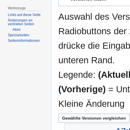
Navigation
Suche
springen
springen
Werkzeuge
Auswahl des Versi
Links auf diese Seite
Änderungen an
verlinkten Seiten
Radiobuttons der
Atom
Spezialseiten
Seiten­­informationen
drücke die Eingab
unteren Rand.
Legende:
(Aktuell
(Vorherige)
= Unt
Kleine Änderung
21.