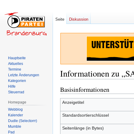
Seite
Diskussion
Hauptseite
Aktuelles
Termine
Informationen zu „
Letzte Änderungen
Kategorien
Hilfe
Basisinformationen
Zur
Zur
Steuerrad
Navigation
Suche
springen
springen
Anzeigetitel
Homepage
Webblog
Standardsortierschlüssel
Kalender
Dudle (Selectorrr)
Mumble
Seitenlänge (in Bytes)
Pad