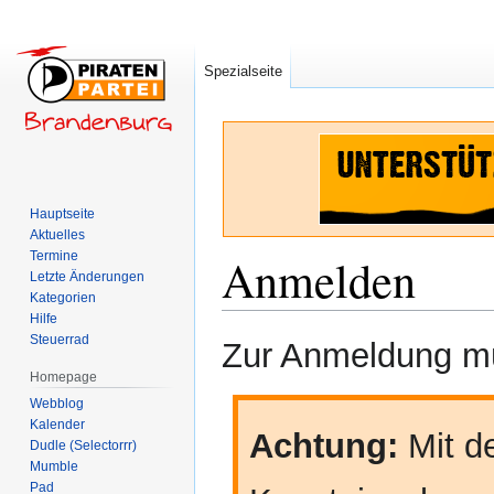
Spezialseite
Hauptseite
Aktuelles
Termine
Anmelden
Letzte Änderungen
Kategorien
Hilfe
Zur
Zur
Steuerrad
Zur Anmeldung mü
Navigation
Suche
Homepage
springen
springen
Webblog
Kalender
Achtung:
Mit de
Dudle (Selectorrr)
Mumble
Pad