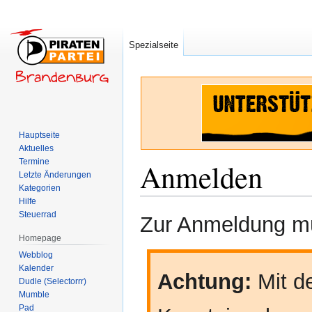
Spezialseite
Hauptseite
Aktuelles
Termine
Anmelden
Letzte Änderungen
Kategorien
Hilfe
Zur
Zur
Steuerrad
Zur Anmeldung mü
Navigation
Suche
Homepage
springen
springen
Webblog
Kalender
Achtung:
Mit de
Dudle (Selectorrr)
Mumble
Pad