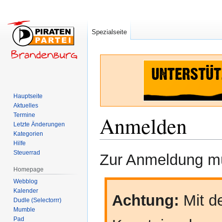
Spezialseite
Hauptseite
Aktuelles
Termine
Anmelden
Letzte Änderungen
Kategorien
Hilfe
Zur
Zur
Steuerrad
Zur Anmeldung mü
Navigation
Suche
Homepage
springen
springen
Webblog
Kalender
Achtung:
Mit de
Dudle (Selectorrr)
Mumble
Pad