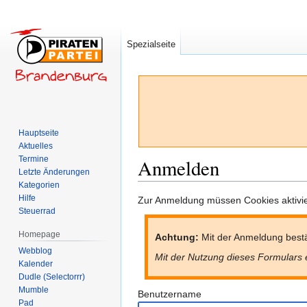
Spezialseite
Hauptseite
Aktuelles
Termine
Anmelden
Letzte Änderungen
Kategorien
Hilfe
Zur
Zur
Zur Anmeldung müssen Cookies aktivier
Steuerrad
Navigation
Suche
springen
springen
Homepage
Achtung:
Mit der Anmeldung bestä
Webblog
Mit der Nutzung dieses Formulars 
Kalender
Dudle (Selectorrr)
Mumble
Benutzername
Pad