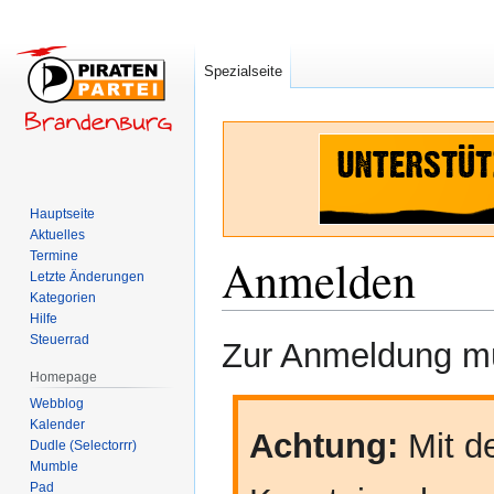
Spezialseite
Hauptseite
Aktuelles
Termine
Anmelden
Letzte Änderungen
Kategorien
Hilfe
Zur
Zur
Steuerrad
Zur Anmeldung mü
Navigation
Suche
Homepage
springen
springen
Webblog
Kalender
Achtung:
Mit de
Dudle (Selectorrr)
Mumble
Pad