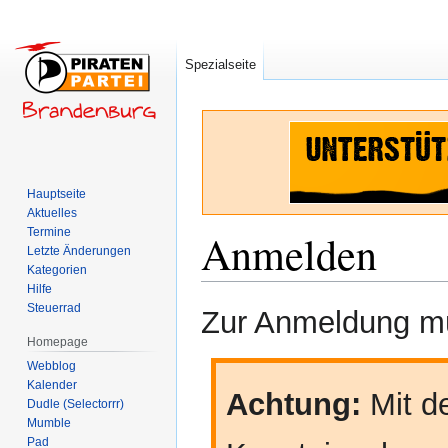
Spezialseite
Hauptseite
Aktuelles
Termine
Anmelden
Letzte Änderungen
Kategorien
Hilfe
Zur
Zur
Steuerrad
Zur Anmeldung mü
Navigation
Suche
Homepage
springen
springen
Webblog
Kalender
Achtung:
Mit de
Dudle (Selectorrr)
Mumble
Pad