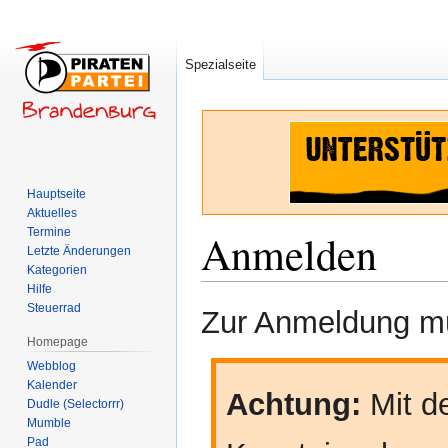
Spezialseite
Hauptseite
Aktuelles
Termine
Anmelden
Letzte Änderungen
Kategorien
Hilfe
Zur
Zur
Steuerrad
Zur Anmeldung mü
Navigation
Suche
Homepage
springen
springen
Webblog
Kalender
Achtung:
Mit de
Dudle (Selectorrr)
Mumble
Pad