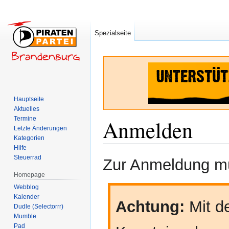
Spezialseite
Hauptseite
Aktuelles
Termine
Anmelden
Letzte Änderungen
Kategorien
Hilfe
Zur
Zur
Steuerrad
Zur Anmeldung mü
Navigation
Suche
Homepage
springen
springen
Webblog
Kalender
Achtung:
Mit de
Dudle (Selectorrr)
Mumble
Pad