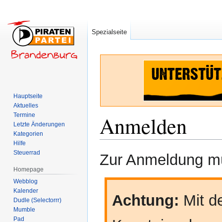
Spezialseite
Hauptseite
Aktuelles
Termine
Anmelden
Letzte Änderungen
Kategorien
Hilfe
Zur
Zur
Steuerrad
Zur Anmeldung mü
Navigation
Suche
Homepage
springen
springen
Webblog
Kalender
Achtung:
Mit de
Dudle (Selectorrr)
Mumble
Pad