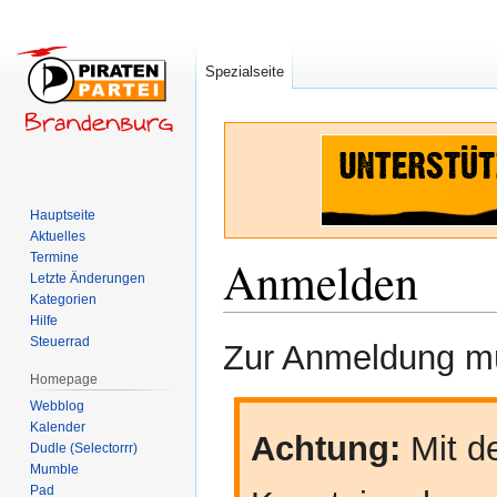
Spezialseite
Hauptseite
Aktuelles
Termine
Anmelden
Letzte Änderungen
Kategorien
Hilfe
Zur
Zur
Steuerrad
Zur Anmeldung mü
Navigation
Suche
Homepage
springen
springen
Webblog
Kalender
Achtung:
Mit de
Dudle (Selectorrr)
Mumble
Pad