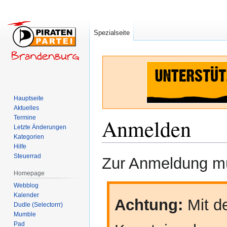
Spezialseite
Hauptseite
Aktuelles
Termine
Anmelden
Letzte Änderungen
Kategorien
Hilfe
Zur
Zur
Steuerrad
Zur Anmeldung mü
Navigation
Suche
Homepage
springen
springen
Webblog
Kalender
Achtung:
Mit de
Dudle (Selectorrr)
Mumble
Pad