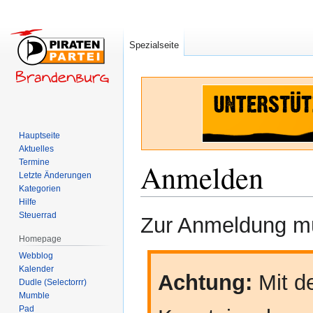
Spezialseite
Hauptseite
Aktuelles
Termine
Anmelden
Letzte Änderungen
Kategorien
Hilfe
Zur
Zur
Steuerrad
Zur Anmeldung mü
Navigation
Suche
Homepage
springen
springen
Webblog
Kalender
Achtung:
Mit de
Dudle (Selectorrr)
Mumble
Pad