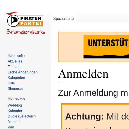
Spezialseite
Hauptseite
Aktuelles
Termine
Anmelden
Letzte Änderungen
Kategorien
Hilfe
Zur
Zur
Steuerrad
Zur Anmeldung mü
Navigation
Suche
Homepage
springen
springen
Webblog
Kalender
Achtung:
Mit de
Dudle (Selectorrr)
Mumble
Pad