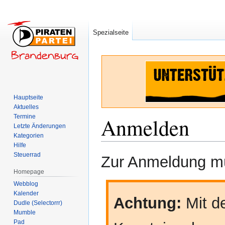
Spezialseite
Hauptseite
Aktuelles
Termine
Anmelden
Letzte Änderungen
Kategorien
Hilfe
Zur
Zur
Steuerrad
Zur Anmeldung mü
Navigation
Suche
Homepage
springen
springen
Webblog
Kalender
Achtung:
Mit de
Dudle (Selectorrr)
Mumble
Pad