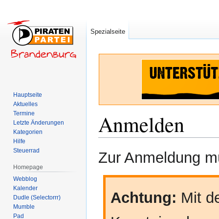
Spezialseite
Hauptseite
Aktuelles
Termine
Anmelden
Letzte Änderungen
Kategorien
Hilfe
Zur
Zur
Steuerrad
Zur Anmeldung mü
Navigation
Suche
Homepage
springen
springen
Webblog
Kalender
Achtung:
Mit de
Dudle (Selectorrr)
Mumble
Pad