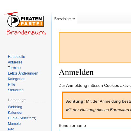
Spezialseite
Hauptseite
Aktuelles
Termine
Anmelden
Letzte Änderungen
Kategorien
Hilfe
Zur
Zur
Zur Anmeldung müssen Cookies aktivier
Steuerrad
Navigation
Suche
springen
springen
Homepage
Achtung:
Mit der Anmeldung bestä
Webblog
Mit der Nutzung dieses Formulars 
Kalender
Dudle (Selectorrr)
Mumble
Benutzername
Pad