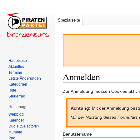
Spezialseite
Hauptseite
Aktuelles
Termine
Anmelden
Letzte Änderungen
Kategorien
Hilfe
Zur
Zur
Zur Anmeldung müssen Cookies aktivier
Steuerrad
Navigation
Suche
springen
springen
Homepage
Achtung:
Mit der Anmeldung bestä
Webblog
Mit der Nutzung dieses Formulars 
Kalender
Dudle (Selectorrr)
Mumble
Benutzername
Pad