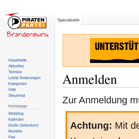
Spezialseite
Hauptseite
Aktuelles
Termine
Anmelden
Letzte Änderungen
Kategorien
Hilfe
Zur
Zur
Steuerrad
Zur Anmeldung mü
Navigation
Suche
Homepage
springen
springen
Webblog
Kalender
Achtung:
Mit de
Dudle (Selectorrr)
Mumble
Pad