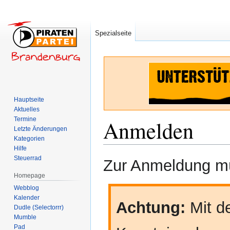
Spezialseite
Hauptseite
Aktuelles
Termine
Anmelden
Letzte Änderungen
Kategorien
Hilfe
Zur
Zur
Steuerrad
Zur Anmeldung mü
Navigation
Suche
Homepage
springen
springen
Webblog
Kalender
Achtung:
Mit de
Dudle (Selectorrr)
Mumble
Pad