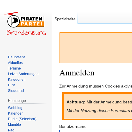
Spezialseite
Hauptseite
Aktuelles
Termine
Anmelden
Letzte Änderungen
Kategorien
Hilfe
Zur
Zur
Zur Anmeldung müssen Cookies aktivier
Steuerrad
Navigation
Suche
springen
springen
Homepage
Achtung:
Mit der Anmeldung bestä
Webblog
Mit der Nutzung dieses Formulars 
Kalender
Dudle (Selectorrr)
Mumble
Benutzername
Pad