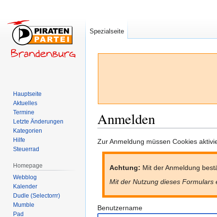
Spezialseite
Hauptseite
Aktuelles
Termine
Anmelden
Letzte Änderungen
Kategorien
Hilfe
Zur
Zur
Zur Anmeldung müssen Cookies aktivier
Steuerrad
Navigation
Suche
springen
springen
Homepage
Achtung:
Mit der Anmeldung bestä
Webblog
Mit der Nutzung dieses Formulars 
Kalender
Dudle (Selectorrr)
Mumble
Benutzername
Pad