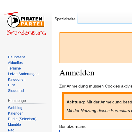
Spezialseite
Hauptseite
Aktuelles
Termine
Anmelden
Letzte Änderungen
Kategorien
Hilfe
Zur
Zur
Zur Anmeldung müssen Cookies aktivier
Steuerrad
Navigation
Suche
springen
springen
Homepage
Achtung:
Mit der Anmeldung bestä
Webblog
Mit der Nutzung dieses Formulars 
Kalender
Dudle (Selectorrr)
Mumble
Benutzername
Pad