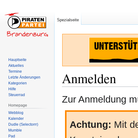
Spezialseite
Hauptseite
Aktuelles
Termine
Anmelden
Letzte Änderungen
Kategorien
Hilfe
Zur
Zur
Steuerrad
Zur Anmeldung mü
Navigation
Suche
Homepage
springen
springen
Webblog
Kalender
Achtung:
Mit de
Dudle (Selectorrr)
Mumble
Pad