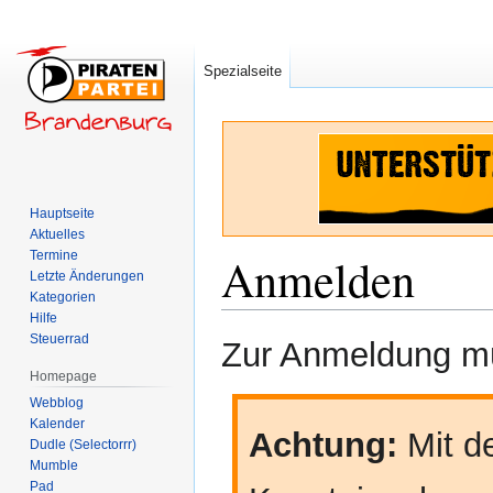
Spezialseite
Hauptseite
Aktuelles
Termine
Anmelden
Letzte Änderungen
Kategorien
Hilfe
Zur
Zur
Steuerrad
Zur Anmeldung mü
Navigation
Suche
Homepage
springen
springen
Webblog
Kalender
Achtung:
Mit de
Dudle (Selectorrr)
Mumble
Pad