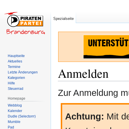
Spezialseite
Hauptseite
Aktuelles
Termine
Anmelden
Letzte Änderungen
Kategorien
Hilfe
Zur
Zur
Steuerrad
Zur Anmeldung mü
Navigation
Suche
Homepage
springen
springen
Webblog
Kalender
Achtung:
Mit de
Dudle (Selectorrr)
Mumble
Pad