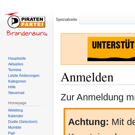
Spezialseite
Hauptseite
Aktuelles
Termine
Anmelden
Letzte Änderungen
Kategorien
Hilfe
Zur
Zur
Steuerrad
Zur Anmeldung mü
Navigation
Suche
Homepage
springen
springen
Webblog
Kalender
Achtung:
Mit de
Dudle (Selectorrr)
Mumble
Pad