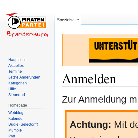
Spezialseite
Hauptseite
Aktuelles
Termine
Anmelden
Letzte Änderungen
Kategorien
Hilfe
Zur
Zur
Steuerrad
Zur Anmeldung mü
Navigation
Suche
Homepage
springen
springen
Webblog
Kalender
Achtung:
Mit de
Dudle (Selectorrr)
Mumble
Pad