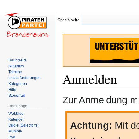
Spezialseite
Hauptseite
Aktuelles
Termine
Anmelden
Letzte Änderungen
Kategorien
Hilfe
Zur
Zur
Steuerrad
Zur Anmeldung mü
Navigation
Suche
Homepage
springen
springen
Webblog
Kalender
Achtung:
Mit de
Dudle (Selectorrr)
Mumble
Pad