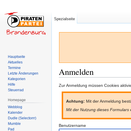
Spezialseite
Hauptseite
Aktuelles
Termine
Anmelden
Letzte Änderungen
Kategorien
Hilfe
Zur
Zur
Zur Anmeldung müssen Cookies aktivier
Steuerrad
Navigation
Suche
springen
springen
Homepage
Achtung:
Mit der Anmeldung bestä
Webblog
Mit der Nutzung dieses Formulars 
Kalender
Dudle (Selectorrr)
Mumble
Benutzername
Pad