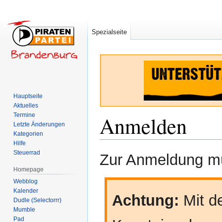
Spezialseite
Hauptseite
Aktuelles
Termine
Anmelden
Letzte Änderungen
Kategorien
Hilfe
Zur
Zur
Steuerrad
Zur Anmeldung mü
Navigation
Suche
Homepage
springen
springen
Webblog
Kalender
Achtung:
Mit de
Dudle (Selectorrr)
Mumble
Pad