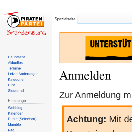
Spezialseite
Hauptseite
Aktuelles
Termine
Anmelden
Letzte Änderungen
Kategorien
Hilfe
Zur
Zur
Steuerrad
Zur Anmeldung mü
Navigation
Suche
Homepage
springen
springen
Webblog
Kalender
Achtung:
Mit de
Dudle (Selectorrr)
Mumble
Pad