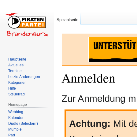
Spezialseite
Hauptseite
Aktuelles
Termine
Anmelden
Letzte Änderungen
Kategorien
Hilfe
Zur
Zur
Steuerrad
Zur Anmeldung mü
Navigation
Suche
Homepage
springen
springen
Webblog
Kalender
Achtung:
Mit de
Dudle (Selectorrr)
Mumble
Pad