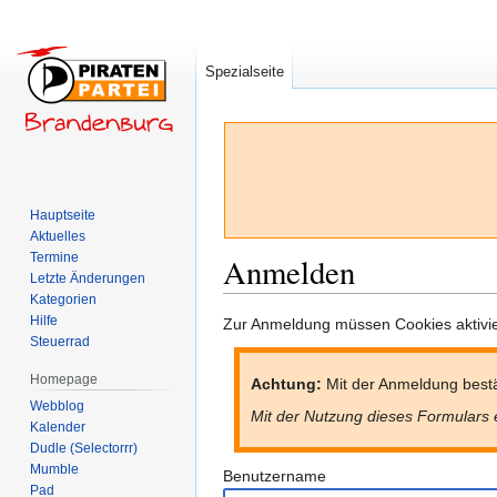
Spezialseite
Hauptseite
Aktuelles
Termine
Anmelden
Letzte Änderungen
Kategorien
Hilfe
Zur
Zur
Zur Anmeldung müssen Cookies aktivier
Steuerrad
Navigation
Suche
springen
springen
Homepage
Achtung:
Mit der Anmeldung bestä
Webblog
Mit der Nutzung dieses Formulars 
Kalender
Dudle (Selectorrr)
Mumble
Benutzername
Pad