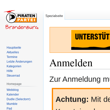
Spezialseite
Hauptseite
Aktuelles
Termine
Anmelden
Letzte Änderungen
Kategorien
Hilfe
Zur
Zur
Steuerrad
Zur Anmeldung mü
Navigation
Suche
Homepage
springen
springen
Webblog
Kalender
Achtung:
Mit de
Dudle (Selectorrr)
Mumble
Pad