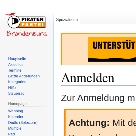
Spezialseite
Hauptseite
Aktuelles
Termine
Anmelden
Letzte Änderungen
Kategorien
Hilfe
Zur
Zur
Steuerrad
Zur Anmeldung mü
Navigation
Suche
Homepage
springen
springen
Webblog
Kalender
Achtung:
Mit de
Dudle (Selectorrr)
Mumble
Pad