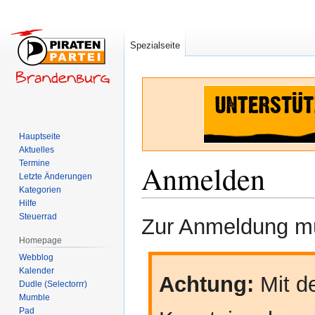
Spezialseite
Hauptseite
Aktuelles
Termine
Anmelden
Letzte Änderungen
Kategorien
Hilfe
Zur
Zur
Steuerrad
Zur Anmeldung mü
Navigation
Suche
Homepage
springen
springen
Webblog
Kalender
Achtung:
Mit de
Dudle (Selectorrr)
Mumble
Pad