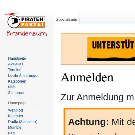
Spezialseite
Hauptseite
Aktuelles
Termine
Anmelden
Letzte Änderungen
Kategorien
Hilfe
Zur
Zur
Steuerrad
Zur Anmeldung mü
Navigation
Suche
Homepage
springen
springen
Webblog
Kalender
Achtung:
Mit de
Dudle (Selectorrr)
Mumble
Pad