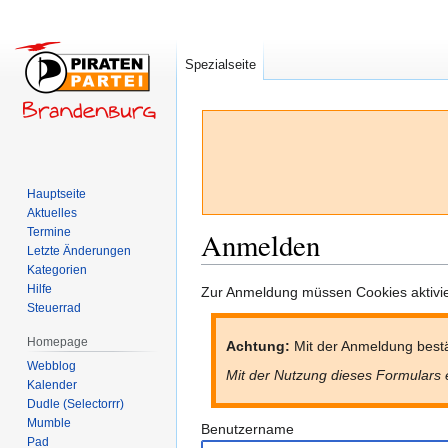
Spezialseite
Hauptseite
Aktuelles
Termine
Anmelden
Letzte Änderungen
Kategorien
Hilfe
Zur
Zur
Zur Anmeldung müssen Cookies aktivier
Steuerrad
Navigation
Suche
springen
springen
Homepage
Achtung:
Mit der Anmeldung bestä
Webblog
Mit der Nutzung dieses Formulars 
Kalender
Dudle (Selectorrr)
Mumble
Benutzername
Pad