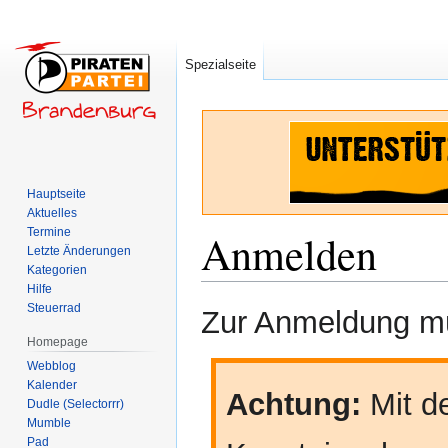
Spezialseite
Hauptseite
Aktuelles
Termine
Anmelden
Letzte Änderungen
Kategorien
Hilfe
Zur
Zur
Steuerrad
Zur Anmeldung mü
Navigation
Suche
Homepage
springen
springen
Webblog
Kalender
Achtung:
Mit de
Dudle (Selectorrr)
Mumble
Pad