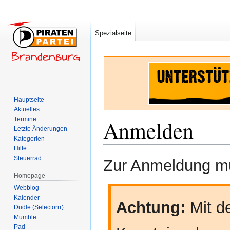
Spezialseite
Hauptseite
Aktuelles
Termine
Anmelden
Letzte Änderungen
Kategorien
Hilfe
Zur
Zur
Steuerrad
Zur Anmeldung mü
Navigation
Suche
Homepage
springen
springen
Webblog
Kalender
Achtung:
Mit de
Dudle (Selectorrr)
Mumble
Pad