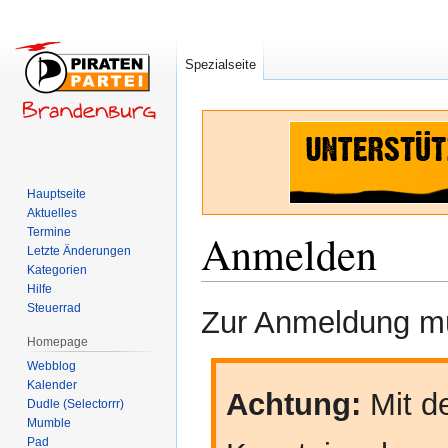
Spezialseite
Hauptseite
Aktuelles
Termine
Anmelden
Letzte Änderungen
Kategorien
Hilfe
Zur
Zur
Steuerrad
Zur Anmeldung mü
Navigation
Suche
Homepage
springen
springen
Webblog
Kalender
Achtung:
Mit de
Dudle (Selectorrr)
Mumble
Pad