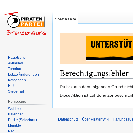
Spezialseite
Hauptseite
Aktuelles
Termine
Berechtigungsfehler
Letzte Änderungen
Kategorien
Hilfe
Zur
Zur
Du bist aus dem folgenden Grund nicht 
Steuerrad
Navigation
Suche
Diese Aktion ist auf Benutzer beschrän
springen
springen
Homepage
Webblog
Kalender
Datenschutz
Über PiratenWiki
Haftungsaus
Dudle (Selectorrr)
Mumble
Pad