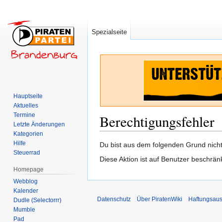
Spezialseite
Hauptseite
Aktuelles
Termine
Berechtigungsfehler
Letzte Änderungen
Kategorien
Hilfe
Zur
Zur
Du bist aus dem folgenden Grund nicht 
Steuerrad
Navigation
Suche
Diese Aktion ist auf Benutzer beschrän
springen
springen
Homepage
Webblog
Kalender
Datenschutz
Über PiratenWiki
Haftungsaus
Dudle (Selectorrr)
Mumble
Pad