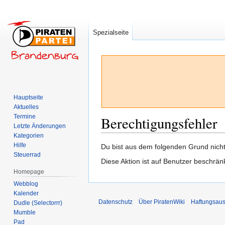
Spezialseite
Hauptseite
Aktuelles
Termine
Berechtigungsfehler
Letzte Änderungen
Kategorien
Hilfe
Zur
Zur
Du bist aus dem folgenden Grund nicht 
Steuerrad
Navigation
Suche
Diese Aktion ist auf Benutzer beschrän
springen
springen
Homepage
Webblog
Kalender
Datenschutz
Über PiratenWiki
Haftungsaus
Dudle (Selectorrr)
Mumble
Pad