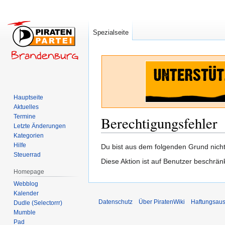
Spezialseite
Hauptseite
Aktuelles
Termine
Berechtigungsfehler
Letzte Änderungen
Kategorien
Hilfe
Zur
Zur
Du bist aus dem folgenden Grund nicht 
Steuerrad
Navigation
Suche
Diese Aktion ist auf Benutzer beschrän
springen
springen
Homepage
Webblog
Kalender
Datenschutz
Über PiratenWiki
Haftungsaus
Dudle (Selectorrr)
Mumble
Pad